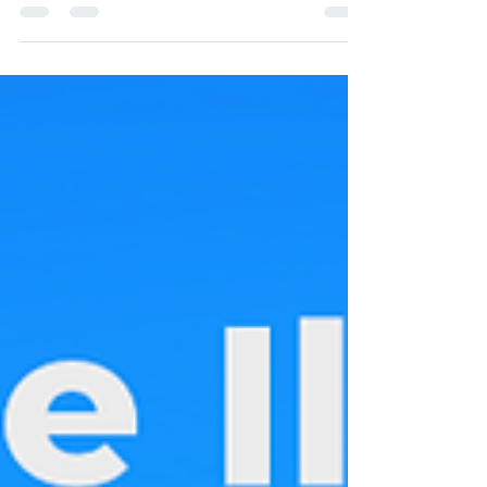
wieder ein: am 1.2. ist Hourly Comic
Day! An diesem Tag...